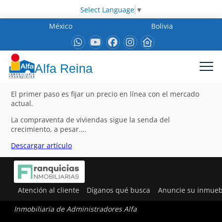
Select Language
▼
México
Bolivia
Alfa Reina
El primer paso es fijar un precio en línea con el mercado
actual.
La compraventa de viviendas sigue la senda del
crecimiento, a pesar….
Descargar artículo
Atención al cliente
Díganos qué busca
Anuncie su inmueb
Inmobiliaria de Administradores Alfa