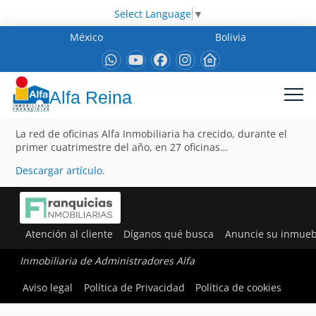
Select Language
▼
México
Bolivia
Alfa Reina
La red de oficinas Alfa Inmobiliaria ha crecido, durante el
primer cuatrimestre del año, en 27 oficinas…
Descargar artículo
.
Atención al cliente
Díganos qué busca
Anuncie su inmueb
Inmobiliaria de Administradores Alfa
Aviso legal
Política de Privacidad
Política de cookies