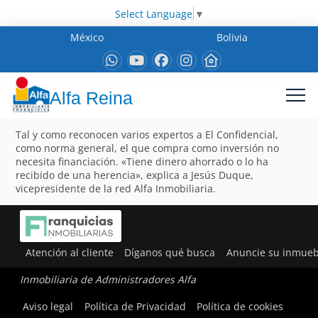
Select Language
▼
México
Bolivia
Alfa Reina
Tal y como reconocen varios expertos a El Confidencial,
como norma general, el que compra como inversión no
necesita financiación. «Tiene dinero ahorrado o lo ha
recibido de una herencia», explica a Jesús Duque,
vicepresidente de la red Alfa Inmobiliaria.
Atención al cliente
Díganos qué busca
Anuncie su inmueb
Inmobiliaria de Administradores Alfa
Aviso legal
Política de Privacidad
Política de cookies