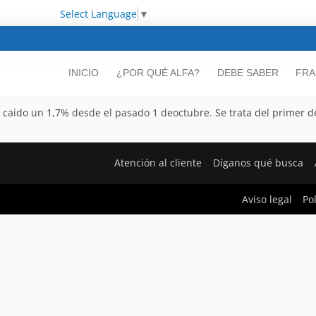
Select Language
▼
INICIO
¿POR QUÉ ALFA?
DEBE SABER
FRA
 caído un 1,7% desde el pasado 1 deoctubre. Se trata del primer d
Atención al cliente
Díganos qué busca
Aviso legal
Po