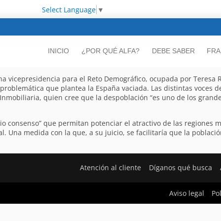
Select Language
▼
INICIO
¿POR QUÉ ALFA?
DEBE SABER
FRA
a vicepresidencia para el Reto Demográfico, ocupada por Teresa Ri
la problemática que plantea la España vaciada. Las distintas voces 
Inmobiliaria, quien cree que la despoblación “es uno de los grande
o consenso” que permitan potenciar el atractivo de las regiones 
 Una medida con la que, a su juicio, se facilitaría que la poblac
Atención al cliente
Díganos qué busca
Aviso legal
Po