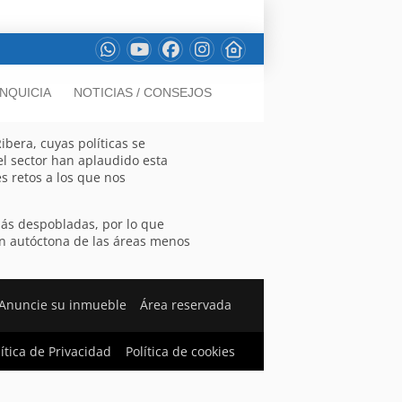
NQUICIA
NOTICIAS / CONSEJOS
bera, cuyas políticas se
del sector han aplaudido esta
s retos a los que nos
más despobladas, por lo que
ión autóctona de las áreas menos
Anuncie su inmueble
Área reservada
lítica de Privacidad
Política de cookies