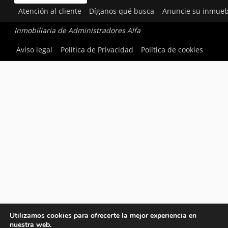
Atención al cliente
Díganos qué busca
Anuncie su inmueb
Inmobiliaria de Administradores Alfa
Aviso legal
Política de Privacidad
Política de cookies
Utilizamos cookies para ofrecerte la mejor experiencia en
nuestra web.