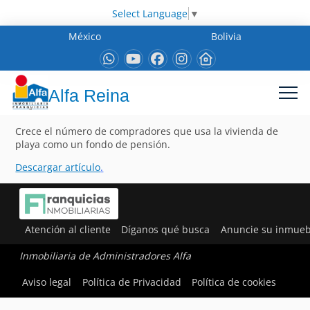
Select Language
▼
México
Bolivia
Alfa Reina
Crece el número de compradores que usa la vivienda de
playa como un fondo de pensión.
Descargar artículo
.
Atención al cliente
Díganos qué busca
Anuncie su inmueb
Inmobiliaria de Administradores Alfa
Aviso legal
Política de Privacidad
Política de cookies