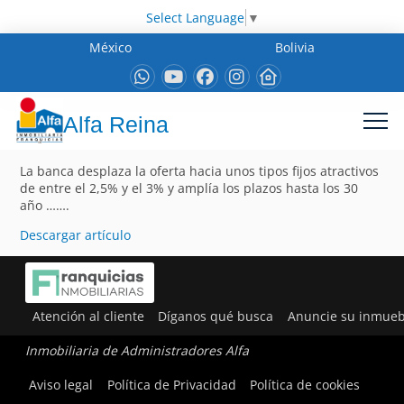
Select Language
▼
México
Bolivia
Alfa Reina
La banca desplaza la oferta hacia unos tipos fijos atractivos
de entre el 2,5% y el 3% y amplía los plazos hasta los 30
año …….
Descargar artículo
Atención al cliente
Díganos qué busca
Anuncie su inmueb
Inmobiliaria de Administradores Alfa
Aviso legal
Política de Privacidad
Política de cookies