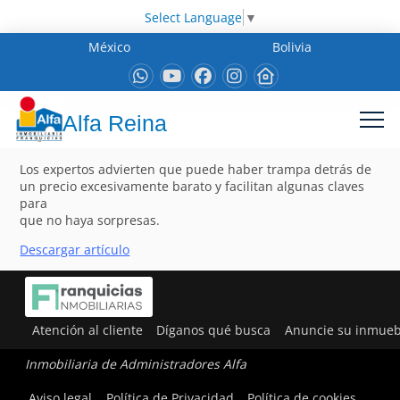
Select Language
▼
México
Bolivia
Alfa Reina
Los expertos advierten que puede haber trampa detrás de
un precio excesivamente barato y facilitan algunas claves
para
que no haya sorpresas.
Descargar artículo
Atención al cliente
Díganos qué busca
Anuncie su inmueb
Inmobiliaria de Administradores Alfa
Aviso legal
Política de Privacidad
Política de cookies