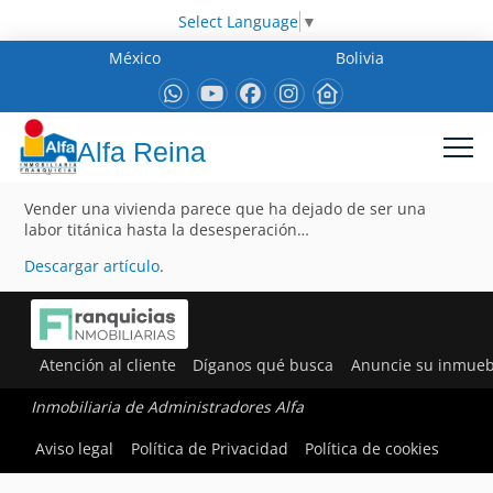
Select Language
▼
México
Bolivia
Alfa Reina
Vender una vivienda parece que ha dejado de ser una
labor titánica hasta la desesperación…
Descargar artículo
.
Atención al cliente
Díganos qué busca
Anuncie su inmueb
Inmobiliaria de Administradores Alfa
Aviso legal
Política de Privacidad
Política de cookies