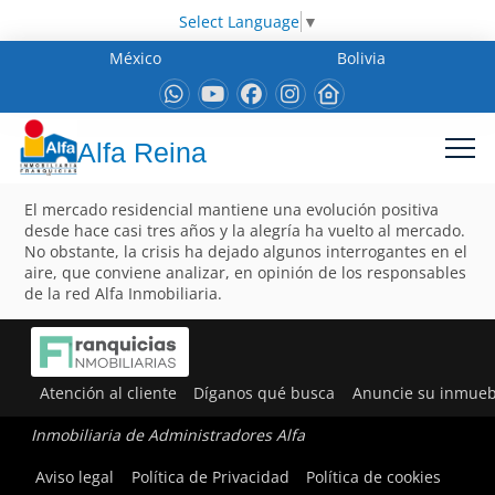
Select Language
▼
México
Bolivia
Alfa Reina
El mercado residencial mantiene una evolución positiva
desde hace casi tres años y la alegría ha vuelto al mercado.
No obstante, la crisis ha dejado algunos interrogantes en el
aire, que conviene analizar, en opinión de los responsables
de la red Alfa Inmobiliaria.
Atención al cliente
Díganos qué busca
Anuncie su inmueb
Inmobiliaria de Administradores Alfa
Aviso legal
Política de Privacidad
Política de cookies