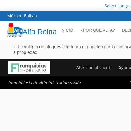
Select Langu
México
Bolivia
Alfa Reina
INICIO
¿POR QUÉ ALFA?
DEB
La tecnología de bloques eliminará el papeleo por la compra 
la propiedad.
Atención al cliente
Dígano
A
Inmobiliaria de Administradores Alfa