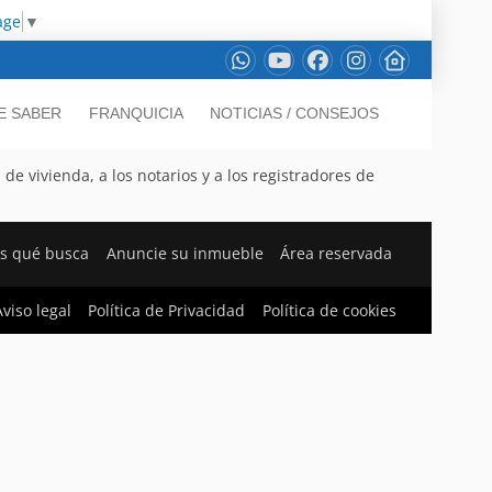
age
▼
E SABER
FRANQUICIA
NOTICIAS / CONSEJOS
de vivienda, a los notarios y a los registradores de
s qué busca
Anuncie su inmueble
Área reservada
viso legal
Política de Privacidad
Política de cookies