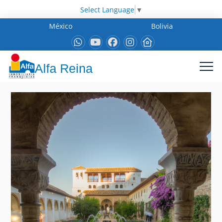
Select Language
▼
México
Bolivia
Alfa Reina