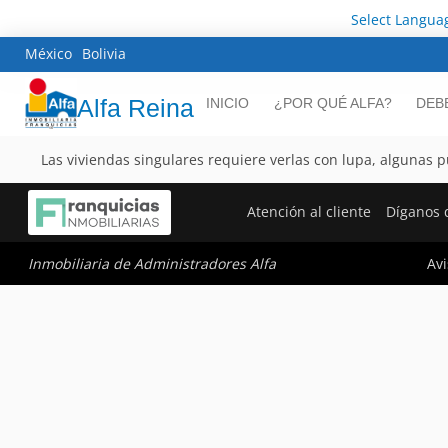
Select Langua
México
Bolivia
Alfa Reina
INICIO
¿POR QUÉ ALFA?
DEB
Las viviendas singulares requiere verlas con lupa, algunas
Atención al cliente
Díganos 
Avi
Inmobiliaria de Administradores Alfa