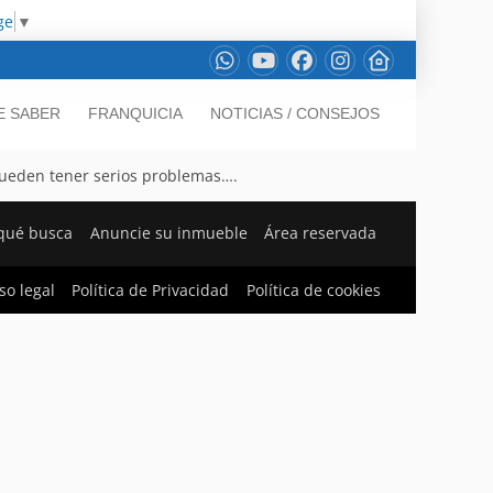
ge
▼
E SABER
FRANQUICIA
NOTICIAS / CONSEJOS
 pueden tener serios problemas….
qué busca
Anuncie su inmueble
Área reservada
so legal
Política de Privacidad
Política de cookies